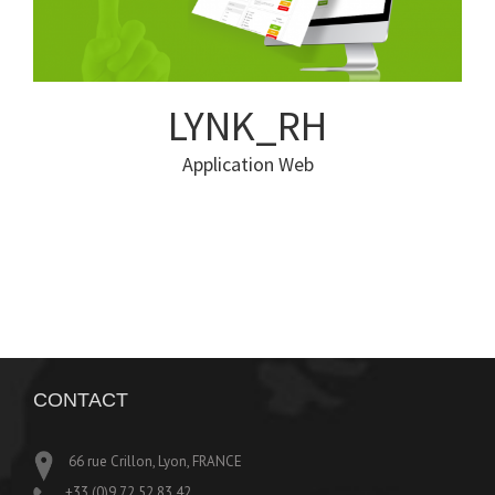
LYNK_RH
Application Web
CONTACT
66 rue Crillon, Lyon, FRANCE
+33 (0)9 72 52 83 42