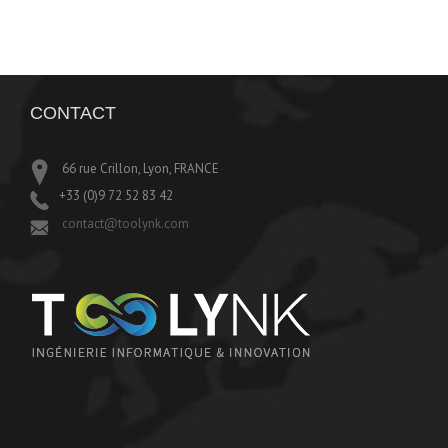
CONTACT
66 rue Crillon, Lyon, FRANCE
+33 (0)9 72 52 83 42
contact@toolynk.com