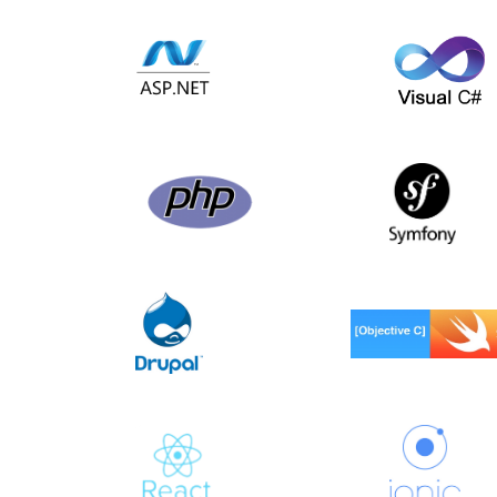
Visual Studio C
ASP .NET
Php
Symfony Frame
Objective C Swif
Drupal