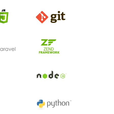
vascript
Git Repository
Zend_Framework
NodeJS Node JS
Python