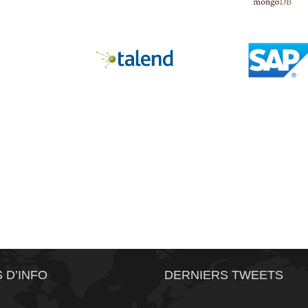
Apache Codova Phonegap
MongoDB
Talend
SAP
 D’INFO
DERNIERS TWEETS