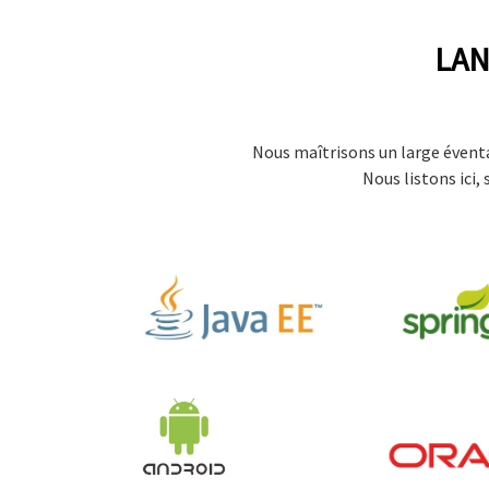
LAN
Nous maîtrisons un large éventa
Nous listons ici,
Java J2EE
Spring
Oracle
Android