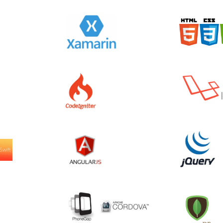
# Sharp
Xamarin
HTML5 CSS3 Ja
Laravel
work
CodeIgniter
t
JQUERY
AngularJS Angular JS