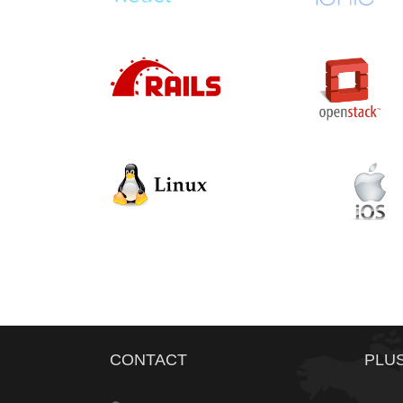
Ionic
ReactJS React Native
Ruby On Rails RoR
Openstack
Linux
IOS
CONTACT
PLUS