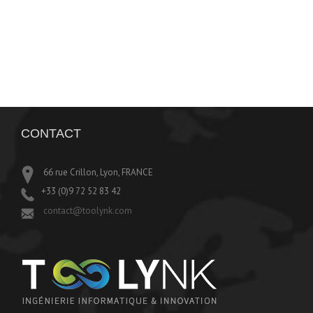
CONTACT
66 rue Crillon, Lyon, FRANCE
+33 (0)9 72 52 83 42
contact@toolynk.com