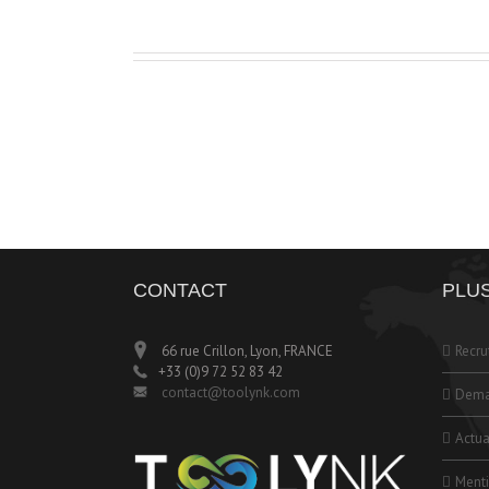
CONTACT
PLUS
66 rue Crillon, Lyon, FRANCE
Recr
+33 (0)9 72 52 83 42
contact@toolynk.com
Dema
Actua
Menti