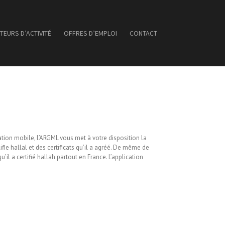
TEURS D’ACTIVITÉ
OFFRES D’EMPLOI
CONTACT
on mobile, l’ARGML vous met à votre disposition la
alifie hallal et des certificats qu’il a agréé. De même de
’il a certifié hallah partout en France. L’application