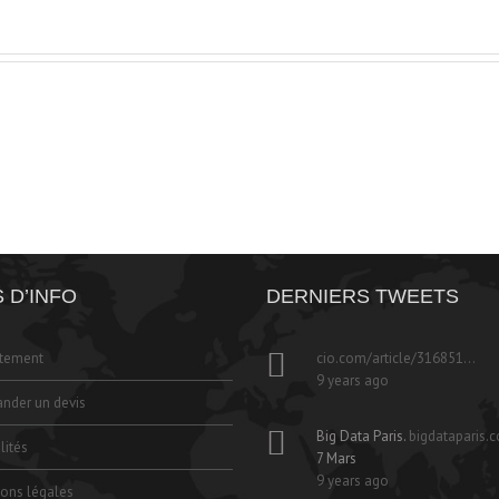
 D’INFO
DERNIERS TWEETS
utement
cio.com/article/316851…
9 years ago
nder un devis
Big Data Paris.
bigdataparis.
lités
7 Mars
9 years ago
ons légales