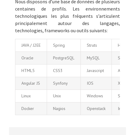
Nous disposons d’une base de données de plusieurs
centaines de profils. Les environnements
technologiques les plus fréquents s’articulent
principalement autour des langages,
technologies, frameworks ou outils suivants:
JAVA / J2EE
Spring
Struts
Hibernat
Oracle
PostgreSQL
MySQL
SQLServ
HTML5
CSS3
Javascript
Angular J
Angular JS
Synfony
IOS
XML
Linux
Unix
Windows
SAP
Docker
Nagios
Openstack
Intelligen