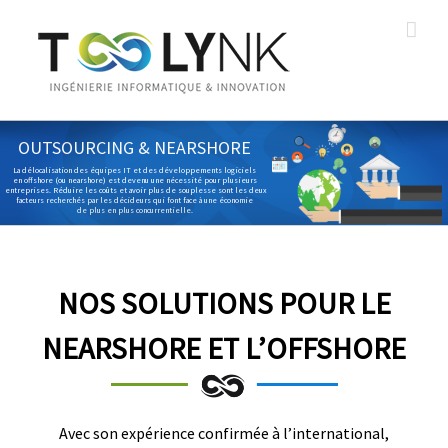
OUTSOURCING & NEARSHORE
La délocalisation des équipes IT et des développements logiciels
en offshore (ou nearshore) est devenu une nécessité pour plusieurs
entreprises. Réduire les coûts et avoir plus de souplesse sont les deux
facteurs recherchés par les décideurs qui font face à une économie
de plus en plus concurrentielle.
NOS SOLUTIONS POUR LE
NEARSHORE ET L’OFFSHORE
Avec son expérience confirmée à l’international,